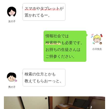
スマホ
や
タブレット
が
置かれてるー。
女の子
情報社会では
検索能力
も必要です。
お持ちの生徒さんは
小川先生
ご持参ください。
検索の仕方とかも
教えてもらおーっと。
男の子