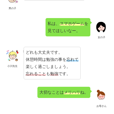
男の子
私は、
スマホゲーム
を
見てほしいなー。
女の子
どれも大丈夫です。
休憩時間は勉強の事を
忘れて
楽しく過ごしましょう。
小川先生
忘れること
も
勉強
です。
大切なことは
メリハリ
ね。
お母さん