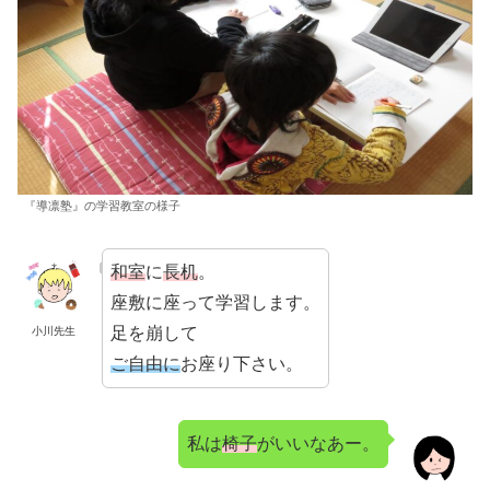
『導凛塾』の学習教室の様子
和室
に
長机
。
座敷に座って学習します。
足を崩して
小川先生
ご自由に
お座り下さい。
私は
椅子
がいいなあー。