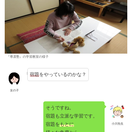
『導凛塾』の学習教室の様子
宿題
をやっているのかな？
女の子
そうですね。
宿題も立派な学習です。
宿題を
もとに
小川先生