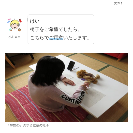
女の子
はい。
椅子をご希望でしたら、
こちらで
ご用意
いたします。
小川先生
『導凛塾』の学習教室の様子