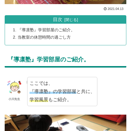
2021.04.13
目次
『導凛塾』学習部屋のご紹介。
当教室の休憩時間の過ごし方
『導凛塾』学習部屋のご紹介。
ここでは、
『導凛塾』の学習部屋
と共に、
学習風景
もご紹介。
小川先生