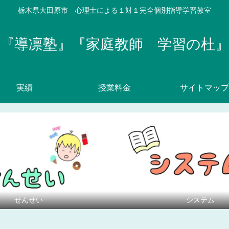
栃木県大田原市 心理士による１対１完全個別指導学習教室
『導凛塾』『家庭教師 学習の杜
実績
授業料金
サイトマップ
せんせい
システム