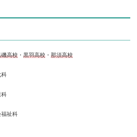
黒磯高校
・
黒羽高校
・
那須高校
化科
業科
会福祉科